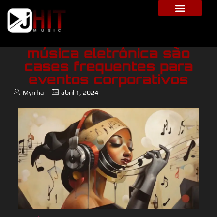
Visuais imersivos:
música eletrônica são
cases frequentes para
eventos corporativos
Myrrha
abril 1, 2024