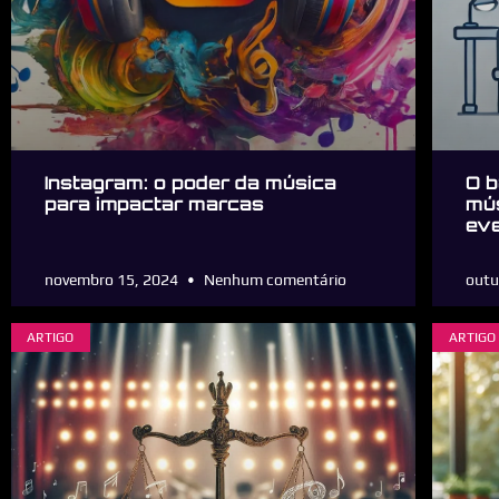
Instagram: o poder da música
O b
para impactar marcas
mús
ev
novembro 15, 2024
Nenhum comentário
outu
ARTIGO
ARTIGO